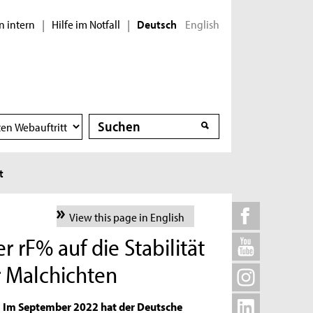
n intern
Hilfe im Notfall
English
|
|
Deutsch
Suche
Suche
t
View this page in English
 rF% auf die Stabilität
 Malchichten
Im September 2022 hat der Deutsche