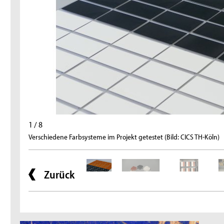
1 / 8
Verschiedene Farbsysteme im Projekt getestet (Bild: CICS TH-Köln)
Zurück