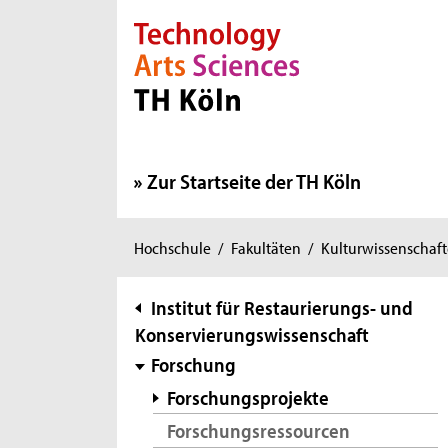
Direkt zur Hauptnavigation
Direkt zur Subnavigation
Direkt zum Inhalt
Direkt zum Fußbereich
Zur Startseite der TH Köln
Sie
Hochschule
/
Fakultäten
/
Kulturwissenschaf
sind
hier:
Subnavigation
Institut für Restaurierungs- und
Konservierungswissenschaft
Forschung
Forschungsprojekte
Forschungsressourcen