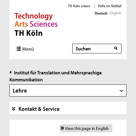
TH Köln intern
|
Hilfe im Notfall
English
Deutsch
Direkt zur Hauptnavigation
Direkt zur Subnavigation
Direkt zum Inhalt
Direkt zum Fußbereich
Suche
Suche
Menü
Institut für Translation und Mehrsprachige
Kommunikation
Lehre
Kontakt & Service
View this page in English