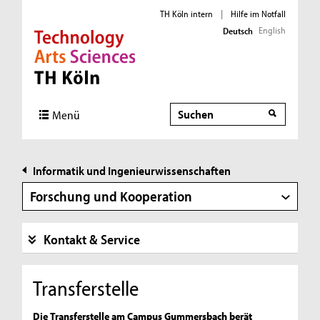
TH Köln intern
|
Hilfe im Notfall
English
Deutsch
Direkt zur Hauptnavigation
Direkt zur Subnavigation
Direkt zum Inhalt
Direkt zum Fußbereich
Suche
Suche
Menü
Informatik und Ingenieurwissenschaften
Forschung und Kooperation
Kontakt & Service
Transferstelle
Die Transferstelle am Campus Gummersbach berät