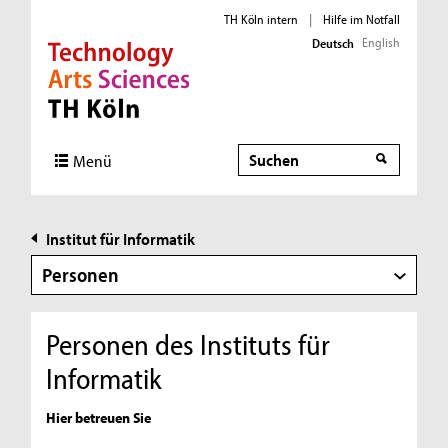
TH Köln intern
|
Hilfe im Notfall
English
Deutsch
Direkt zur Hauptnavigation
Direkt zur Subnavigation
Direkt zum Inhalt
Direkt zum Fußbereich
Suche
Suche
Menü
Institut für Informatik
Personen
Personen des Instituts für
Informatik
Hier betreuen Sie