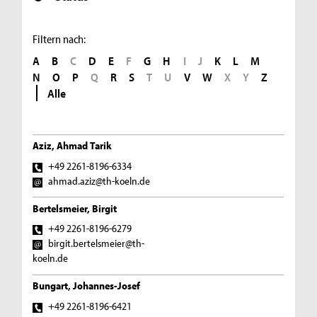
Filtern nach:
A
B
C
D
E
F
G
H
I
J
K
L
M
N
O
P
Q
R
S
T
U
V
W
X
Y
Z
Alle
Aziz, Ahmad Tarik
+49 2261-8196-6334
ahmad.aziz@th-koeln.de
Bertelsmeier, Birgit
+49 2261-8196-6279
birgit.bertelsmeier@th-
koeln.de
Bungart, Johannes-Josef
+49 2261-8196-6421