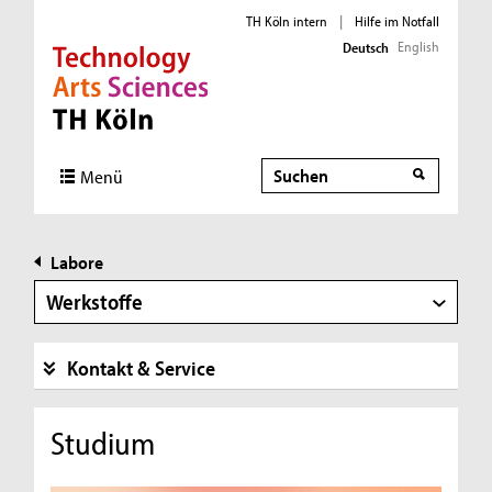
TH Köln intern
|
Hilfe im Notfall
English
Deutsch
Direkt zur Hauptnavigation
Direkt zur Subnavigation
Direkt zum Inhalt
Direkt zum Fußbereich
Suche
Suche
Menü
Labore
Werkstoffe
Kontakt & Service
Studium