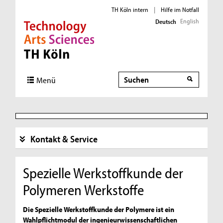
TH Köln intern
|
Hilfe im Notfall
English
Deutsch
Direkt zur Hauptnavigation
Direkt zur Subnavigation
Direkt zum Inhalt
Direkt zum Fußbereich
Suche
Suche
Menü
Kontakt & Service
Spezielle Werkstoffkunde der
Polymeren Werkstoffe
Die Spezielle Werkstoffkunde der Polymere ist ein
Wahlpflichtmodul der ingenieurwissenschaftlichen