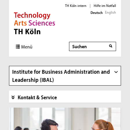
TH Köln intern
|
Hilfe im Notfall
English
Deutsch
Direkt zur Hauptnavigation
Direkt zur Subnavigation
Direkt zum Inhalt
Direkt zum Fußbereich
Suche
Suche
Menü
Institute for Business Administration and
Leadership (IBAL)
Kontakt & Service