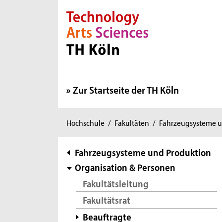
Direkt zur Hauptnavigation
Direkt zur Subnavigation
Direkt zum Inhalt
Direkt zum Fußbereich
Zur Startseite der TH Köln
Sie
Hochschule
/
Fakultäten
/
Fahrzeugsysteme u
sind
hier:
Subnavigation
Fahrzeugsysteme und Produktion
Organisation & Personen
Fakultätsleitung
Fakultätsrat
Beauftragte