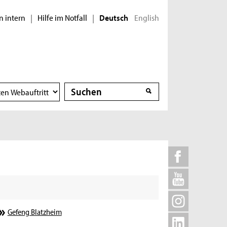
n intern
Hilfe im Notfall
English
|
|
Deutsch
Suche
Suche
Gefeng Blatzheim