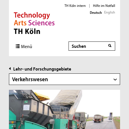
TH Köln intern
|
Hilfe im Notfall
English
Deutsch
Direkt zur Hauptnavigation
Direkt zur Subnavigation
Direkt zum Inhalt
Direkt zum Fußbereich
Suche
Suche
Menü
Lehr- und Forschungsgebiete
Verkehrswesen