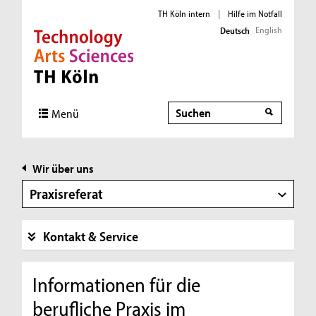
TH Köln intern
|
Hilfe im Notfall
English
Deutsch
Direkt zur Hauptnavigation
Direkt zur Subnavigation
Direkt zum Inhalt
Direkt zum Fußbereich
Suche
Suche
Menü
Wir über uns
Praxisreferat
Kontakt & Service
Informationen für die
berufliche Praxis im