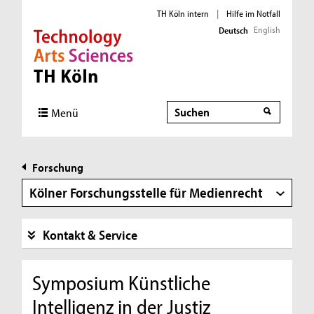
TH Köln intern
|
Hilfe im Notfall
English
Deutsch
Direkt zur Hauptnavigation
Direkt zur Subnavigation
Direkt zum Inhalt
Direkt zum Fußbereich
Suche
Suche
Menü
Forschung
Kölner Forschungsstelle für Medienrecht
Kontakt & Service
Symposium Künstliche
Intelligenz in der Justiz