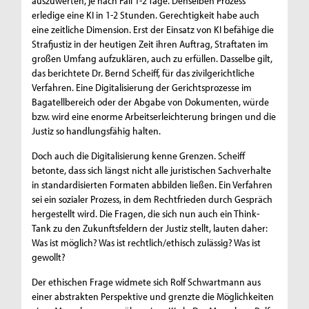
auszuwerten, je nach Fall 1-2 Tage. Denselben Prozess
erledige eine KI in 1-2 Stunden. Gerechtigkeit habe auch
eine zeitliche Dimension. Erst der Einsatz von KI befähige die
Strafjustiz in der heutigen Zeit ihren Auftrag, Straftaten im
großen Umfang aufzuklären, auch zu erfüllen. Dasselbe gilt,
das berichtete Dr. Bernd Scheiff, für das zivilgerichtliche
Verfahren. Eine Digitalisierung der Gerichtsprozesse im
Bagatellbereich oder der Abgabe von Dokumenten, würde
bzw. wird eine enorme Arbeitserleichterung bringen und die
Justiz so handlungsfähig halten.
Doch auch die Digitalisierung kenne Grenzen. Scheiff
betonte, dass sich längst nicht alle juristischen Sachverhalte
in standardisierten Formaten abbilden ließen. Ein Verfahren
sei ein sozialer Prozess, in dem Rechtfrieden durch Gespräch
hergestellt wird. Die Fragen, die sich nun auch ein Think-
Tank zu den Zukunftsfeldern der Justiz stellt, lauten daher:
Was ist möglich? Was ist rechtlich/ethisch zulässig? Was ist
gewollt?
Der ethischen Frage widmete sich Rolf Schwartmann aus
einer abstrakten Perspektive und grenzte die Möglichkeiten