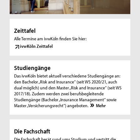
S
t
Zeittafel
u
Alle Termine am ivwKöln finden Sie hier:
ivwKöln Zeittafel
d
i
Studiengänge
e
Das ivwKöln bietet aktuell verschiedene Studiengänge an:
r
den Bachelor „Risk and Insurance“ (seit WS 2020/21, auch
dual möglich) und den Master „Risk and Insurance“ (seit WS
e
2017/18). Zudem werden zwei berufsbegleitende
Studiengänge (Bachelor „Insurance Management“ sowie
n
Master „Versicherungsrecht“) angeboten.
Mehr
a
m
Die Fachschaft
i
Die Fachschaft berät rund ums Studium und vertritt die