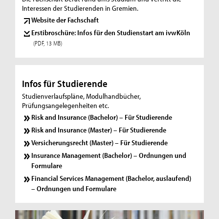
v
Interessen der Studierenden in Gremien.
Website der Fachschaft
w
Erstibroschüre: Infos für den Studienstart am ivwKöln
K
(PDF, 13 MB)
ö
l
Infos für Studierende
n
Studienverlaufspläne, Modulhandbücher,
Prüfungsangelegenheiten etc.
Risk and Insurance (Bachelor) – Für Studierende
Risk and Insurance (Master) – Für Studierende
Versicherungsrecht (Master) – Für Studierende
Insurance Management (Bachelor) – Ordnungen und
Formulare
Financial Services Management (Bachelor, auslaufend)
– Ordnungen und Formulare