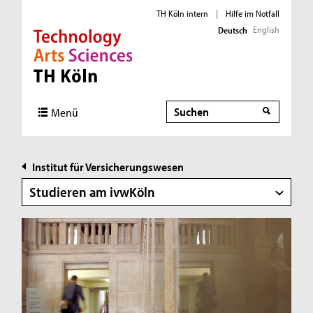
TH Köln intern
|
Hilfe im Notfall
English
Deutsch
Direkt zur Hauptnavigation
Direkt zur Subnavigation
Direkt zum Inhalt
Direkt zum Fußbereich
Suche
Suche
Menü
Institut für Versicherungswesen
Studieren am ivwKöln