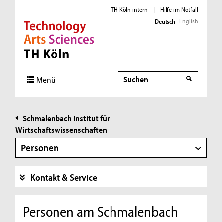
TH Köln intern
|
Hilfe im Notfall
English
Deutsch
Direkt zur Hauptnavigation
Direkt zur Subnavigation
Direkt zum Inhalt
Direkt zum Fußbereich
Suche
Suche
Menü
Schmalenbach Institut für
Wirtschaftswissenschaften
Personen
Kontakt & Service
Personen am Schmalenbach