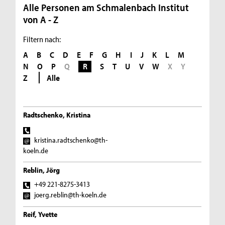
Alle Personen am Schmalenbach Institut
von A - Z
Filtern nach:
A
B
C
D
E
F
G
H
I
J
K
L
M
N
O
P
Q
R
S
T
U
V
W
X
Y
Z
Alle
Radtschenko, Kristina
kristina.radtschenko@th-
koeln.de
Reblin, Jörg
+49 221-8275-3413
joerg.reblin@th-koeln.de
Reif, Yvette