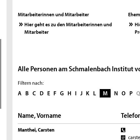
Mitarbeiterinnen und Mitarbeiter
Ehema
Hier geht es zu den Mitarbeiterinnen und
Hi
Mitarbeiter
Pr
Alle Personen am Schmalenbach Institut vo
Filtern nach:
A
B
C
D
E
F
G
H
I
J
K
L
M
N
O
P
Name, Vorname
Telefon
Manthei, Carsten
carst