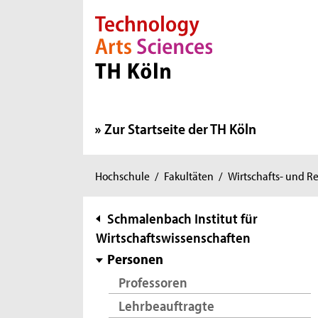
Direkt zur Hauptnavigation
Direkt zur Subnavigation
Direkt zum Inhalt
Direkt zum Fußbereich
Zur Startseite der TH Köln
Sie
Hochschule
/
Fakultäten
/
Wirtschafts- und R
sind
hier:
Subnavigation
Schmalenbach Institut für
Wirtschaftswissenschaften
Personen
Professoren
Lehrbeauftragte