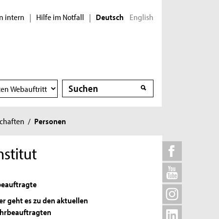
n intern
Hilfe im Notfall
English
|
|
Deutsch
Suche
Suche
schaften
/
Personen
stitut
eauftragte
er geht es zu den aktuellen
hrbeauftragten