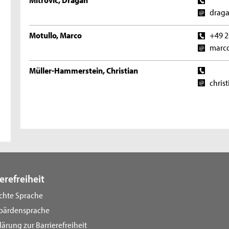
draga
Motullo, Marco
+49 2
marco
Müller-Hammerstein, Christian
chris
erefreiheit
ichte Sprache
bärdensprache
lärung zur Barrierefreiheit