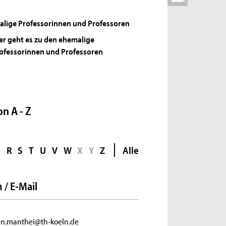
lige Professorinnen und Professoren
er geht es zu den ehemalige
ofessorinnen und Professoren
n A - Z
Q
R
S
T
U
V
W
X
Y
Z
Alle
 / E-Mail
en.manthei@th-koeln.de