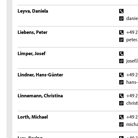
Leyva, Daniela
danie
Liebens, Peter
+49 2
peter
Limper, Josef
josef
Lindner, Hans-Günter
+49 2
hans-
Linnemann, Christina
+49 2
chris
Lorth, Michael
+49 2
micha
Luu, Jieying
+49 2