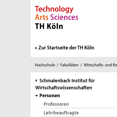
Direkt zur Hauptnavigation
Direkt zur Subnavigation
Direkt zum Inhalt
Direkt zum Fußbereich
Zur Startseite der TH Köln
Sie
Hochschule
/
Fakultäten
/
Wirtschafts- und R
sind
hier:
Subnavigation
Schmalenbach Institut für
Wirtschaftswissenschaften
Personen
Professoren
Lehrbeauftragte