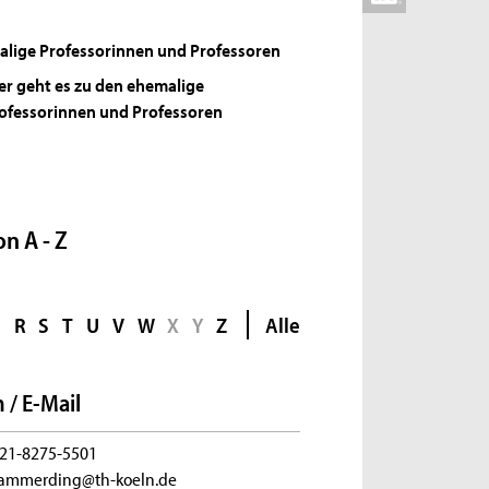
lige Professorinnen und Professoren
er geht es zu den ehemalige
ofessorinnen und Professoren
n A - Z
Q
R
S
T
U
V
W
X
Y
Z
Alle
 / E-Mail
21-8275-5501
.lammerding@th-koeln.de