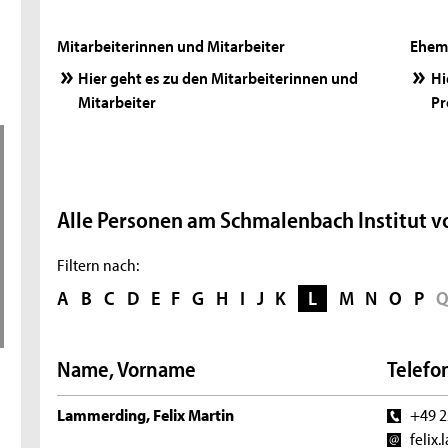
Mitarbeiterinnen und Mitarbeiter
Ehema
Hier geht es zu den Mitarbeiterinnen und
Hi
Mitarbeiter
Pr
Alle Personen am Schmalenbach Institut vo
Filtern nach:
A
B
C
D
E
F
G
H
I
J
K
L
M
N
O
P
Name, Vorname
Telefon
Lammerding, Felix Martin
+49 2
felix