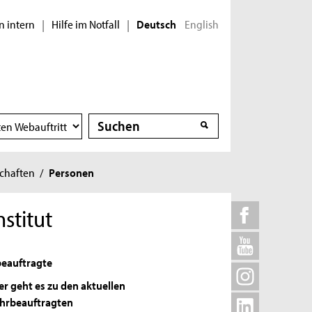
n intern
Hilfe im Notfall
English
|
|
Deutsch
Suche
Suche
schaften
/
Personen
stitut
eauftragte
er geht es zu den aktuellen
hrbeauftragten