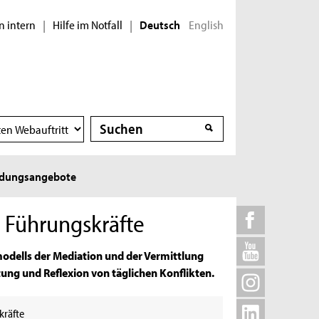
n intern
Hilfe im Notfall
English
|
|
Deutsch
Suche
Suche
ldungsangebote
 Führungskräfte
odells der Mediation und der Vermittlung
ung und Reflexion von täglichen Konflikten.
kräfte