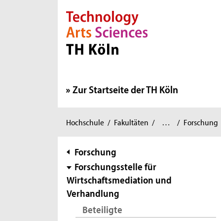
Direkt zur Hauptnavigation
Direkt zur Subnavigation
Direkt zum Inhalt
Direkt zum Fußbereich
Zur Startseite der TH Köln
Wirtschafts-
Schmalenbach
Sie
Hochschule
/
Fakultäten
/
…
/
Forschung
und
Institut
sind
Rechtswissenschaften
für
/
hier:
Subnavigation
Forschung
Wirtschaftswissenschaften
/
Forschungsstelle für
Wirtschaftsmediation und
Verhandlung
Beteiligte