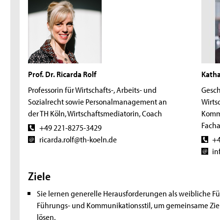
Prof. Dr. Ricarda Rolf
Katha
Professorin für Wirtschafts-, Arbeits- und
Gesch
Sozialrecht sowie Personalmanagement an
Wirts
der TH Köln, Wirtschaftsmediatorin, Coach
Komm
Facha
+49 221-8275-3429
ricarda.rolf@th-koeln.de
+4
in
Ziele
Sie lernen generelle Herausforderungen als weibliche F
Führungs- und Kommunikationsstil, um gemeinsame Ziele
lösen.