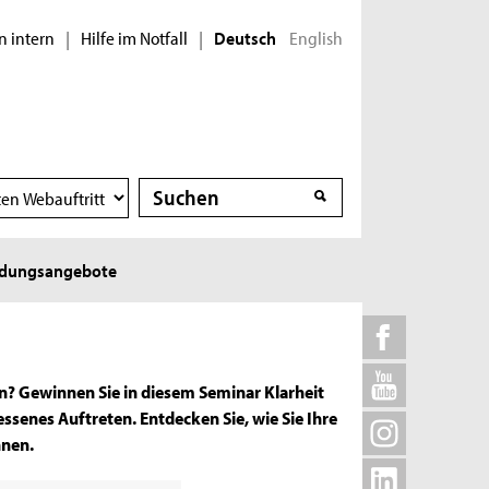
n intern
Hilfe im Notfall
English
|
|
Deutsch
Suche
Suche
ldungsangebote
? Gewinnen Sie in diesem Seminar Klarheit
ssenes Auftreten. Entdecken Sie, wie Sie Ihre
nnen.