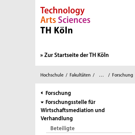
Direkt zur Hauptnavigation
Direkt zur Subnavigation
Direkt zum Inhalt
Direkt zum Fußbereich
Zur Startseite der TH Köln
Wirtschafts-
Schmalenbach
Sie
Hochschule
/
Fakultäten
/
…
/
Forschung
und
Institut
sind
Rechtswissenschaften
für
/
hier:
Subnavigation
Forschung
Wirtschaftswissenschaften
/
Forschungsstelle für
Wirtschaftsmediation und
Verhandlung
Beteiligte