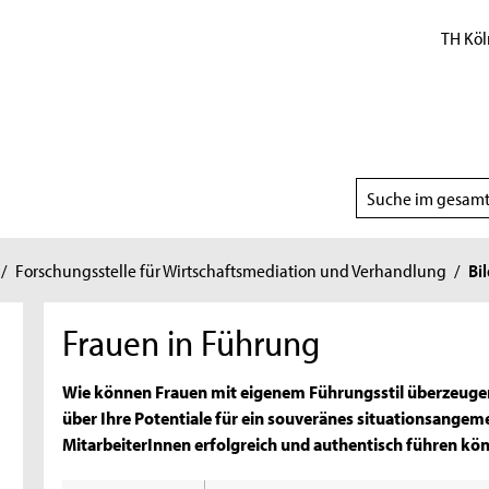
TH Köl
Suchbereich
wählen
/
Forschungsstelle für Wirtschaftsmediation und Verhandlung
/
Bi
Frauen in Führung
Wie können Frauen mit eigenem Führungsstil überzeugen
über Ihre Potentiale für ein souveränes situationsangeme
MitarbeiterInnen erfolgreich und authentisch führen kö