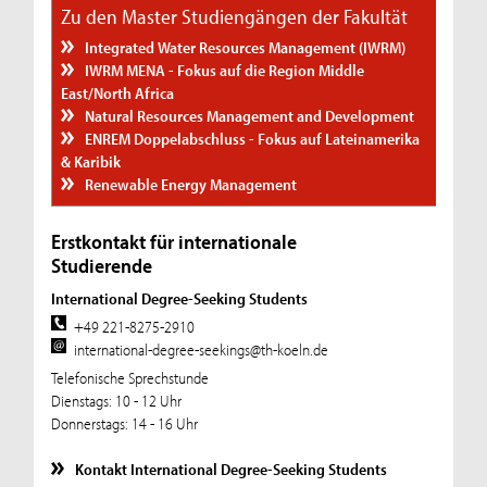
Zu den Master Studiengängen der Fakultät
Integrated Water Resources Management (IWRM)
IWRM MENA - Fokus auf die Region Middle
East/North Africa
Natural Resources Management and Development
ENREM Doppelabschluss - Fokus auf Lateinamerika
& Karibik
Renewable Energy Management
Erstkontakt für internationale
Studierende
International Degree-Seeking Students
+49 221-8275-2910
international-degree-seekings@th-koeln.de
Telefonische Sprechstunde
Dienstags: 10 - 12 Uhr
Donnerstags: 14 - 16 Uhr
Kontakt International Degree-Seeking Students