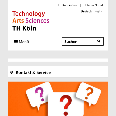
TH Köln intern
|
Hilfe im Notfall
English
Deutsch
Direkt zur Hauptnavigation
Direkt zur Subnavigation
Direkt zum Inhalt
Direkt zum Fußbereich
Suche
Suche
Menü
Kontakt & Service