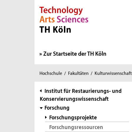
Direkt zur Hauptnavigation
Direkt zur Subnavigation
Direkt zum Inhalt
Direkt zum Fußbereich
Zur Startseite der TH Köln
Sie
Hochschule
/
Fakultäten
/
Kulturwissenschaf
sind
hier:
Subnavigation
Institut für Restaurierungs- und
Konservierungswissenschaft
Forschung
Forschungsprojekte
Forschungsressourcen