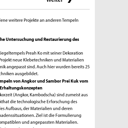
dene weitere Projekte an an­deren Tempeln
iche Untersuchung und Restaurierung des
Ziegeltem­pels Preah Ko mit seiner Dekoration
rojekt neue Klebetechniken und Materialien
ik angepasst sind. Auch hier wurden bereits 25
chniken ausgebildet.
empeln von Angkor und Sambor Prei Kuk vom
 Erhal­tungskonzepten
or­zeit (Angkor, Kambodscha) sind zumeist aus
ekthat die technologische Erfor­schung des
des Aufbaus, der Materialien und deren
adenssituationen. Ziel ist die Formulierung
kompa­tiblen und angepassten Materialien.