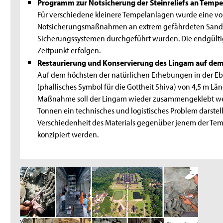
Programm zur Notsicherung der Steinreliefs an Tempe
Für verschiedene kleinere Tempelanlagen wurde eine vorl
Notsicherungsmaßnahmen an extrem gefährdeten Sands
Sicherungssystemen durchgeführt wurden. Die endgülti
Zeitpunkt erfolgen.
Restaurierung und Konservierung des Lingam auf d
Auf dem höchsten der natürlichen Erhebungen in der Eb
(phallisches Symbol für die Gottheit Shiva) von 4,5 m 
Maßnahme soll der Lingam wie­der zusammengeklebt we
Tonnen ein technisches und logistisches Problem darstel
Verschiedenheit des Materials gegenüber jenem der Tem
konzipiert werden.