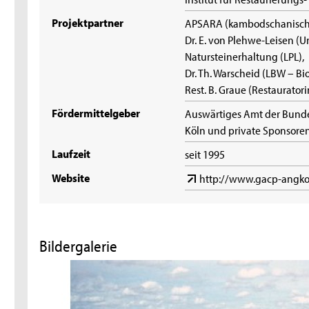
Projektpartner
APSARA (kambodschanisch
Dr. E. von Plehwe-Leisen (
Natursteinerhal­tung (LPL),
Dr. Th. Warscheid (LBW – Bio
Rest. B. Graue (Restaurator
Fördermittelgeber
Auswärtiges Amt der Bund
Köln und private Sponsore
Laufzeit
seit 1995
Website
http://www.gacp-angko
Bildergalerie