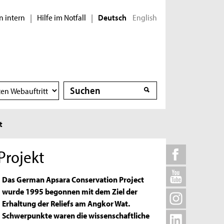
n intern
Hilfe im Notfall
English
|
|
Deutsch
Suche
Suche
t
Projekt
Das German Apsara Conservation Project
wurde 1995 begonnen mit dem Ziel der
Erhaltung der Reliefs am Angkor Wat.
Schwerpunkte waren die wis­senschaftliche