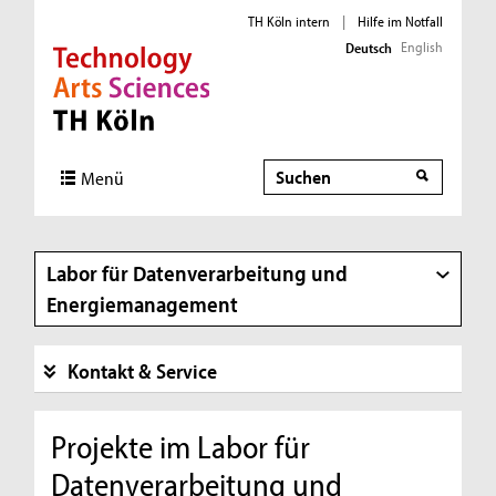
TH Köln intern
|
Hilfe im Notfall
English
Deutsch
Direkt zur Hauptnavigation
Direkt zur Subnavigation
Direkt zum Inhalt
Direkt zum Fußbereich
Suche
Suche
Menü
Labor für Datenverarbeitung und
Energiemanagement
Kontakt & Service
Projekte im Labor für
Datenverarbeitung und