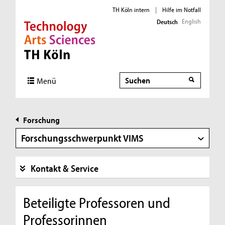
TH Köln intern
|
Hilfe im Notfall
English
Deutsch
Direkt zur Hauptnavigation
Direkt zur Subnavigation
Direkt zum Inhalt
Direkt zum Fußbereich
Suche
Suche
Menü
Forschung
Forschungsschwerpunkt VIMS
Kontakt & Service
Beteiligte Professoren und
Professorinnen