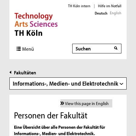
TH Köln intern
|
Hilfe im Notfall
English
Deutsch
Direkt zur Hauptnavigation
Direkt zur Subnavigation
Direkt zum Inhalt
Direkt zum Fußbereich
Suche
Suche
Menü
Fakultäten
Informations-, Medien- und Elektrotechnik
View this page in English
Personen der Fakultät
Eine Übersicht über alle Personen der Fakultät für
Informations-, Medien- und Elektrotechnik.