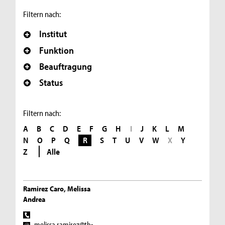
Filtern nach:
Institut
Funktion
Beauftragung
Status
Filtern nach:
A
B
C
D
E
F
G
H
I
J
K
L
M
N
O
P
Q
R
S
T
U
V
W
X
Y
Z
Alle
Ramirez Caro, Melissa
Andrea
melissa.ramirez@th-