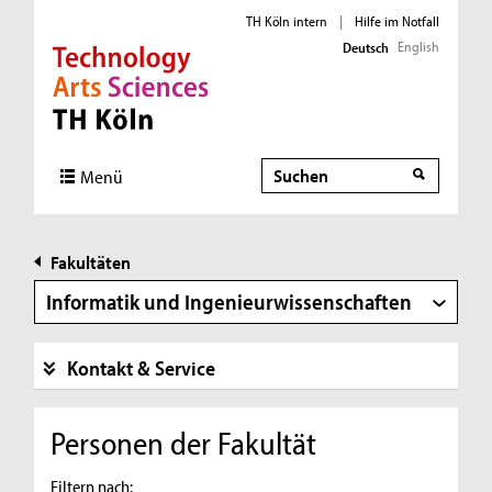
TH Köln intern
|
Hilfe im Notfall
English
Deutsch
Direkt zur Hauptnavigation
Direkt zur Subnavigation
Direkt zum Inhalt
Direkt zum Fußbereich
Suche
Suche
Menü
Fakultäten
Informatik und Ingenieurwissenschaften
Kontakt & Service
Personen der Fakultät
Filtern nach: