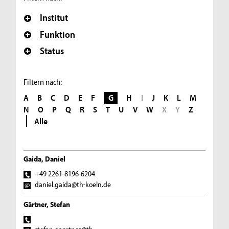
Institut
Funktion
Status
Filtern nach:
A
B
C
D
E
F
G
H
I
J
K
L
M
N
O
P
Q
R
S
T
U
V
W
X
Y
Z
Alle
Gaida, Daniel
+49 2261-8196-6204
daniel.gaida@th-koeln.de
Gärtner, Stefan