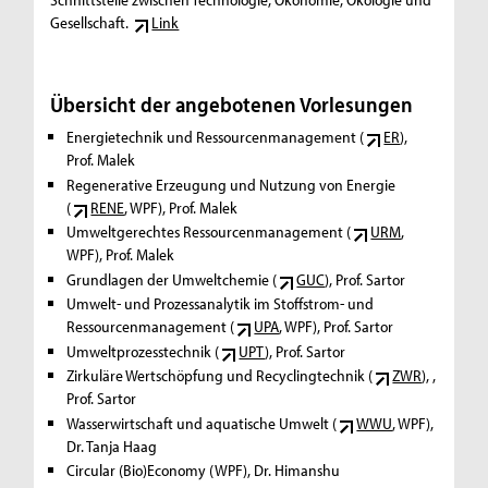
Gesellschaft.
Link
Übersicht der angebotenen Vorlesungen
Energietechnik und Ressourcenmanagement (
ER
),
Prof. Malek
Regenerative Erzeugung und Nutzung von Energie
(
RENE
, WPF), Prof. Malek
Umweltgerechtes Ressourcenmanagement (
URM
,
WPF), Prof. Malek
Grundlagen der Umweltchemie (
GUC
), Prof. Sartor
Umwelt- und Prozessanalytik im Stoffstrom- und
Ressourcenmanagement (
UPA
, WPF), Prof. Sartor
Umweltprozesstechnik (
UPT
), Prof. Sartor
Zirkuläre Wertschöpfung und Recyclingtechnik (
ZWR
), ,
Prof. Sartor
Wasserwirtschaft und aquatische Umwelt (
WWU
, WPF),
Dr. Tanja Haag
Circular (Bio)Economy (WPF), Dr. Himanshu