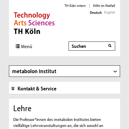
TH Köln intern
|
Hilfe im Notfall
English
Deutsch
Direkt zur Hauptnavigation
Direkt zur Subnavigation
Direkt zum Inhalt
Direkt zum Fußbereich
Suche
Suche
Menü
metabolon Institut
Kontakt & Service
Lehre
Die Professor*innen des :metabolon Institutes bieten
vielfältige Lehrveranstaltungen an, die sich sowohl an