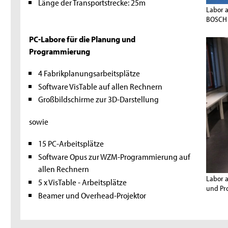
Länge der Transportstrecke: 25m
Labor a
BOSCH
PC-Labore für die Planung und
Programmierung
4 Fabrikplanungsarbeitsplätze
Software VisTable auf allen Rechnern
Großbildschirme zur 3D-Darstellung
sowie
15 PC-Arbeitsplätze
Software Opus zur WZM-Programmierung auf
allen Rechnern
Labor a
5 x VisTable - Arbeitsplätze
und Pr
Beamer und Overhead-Projektor