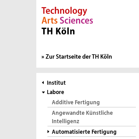
Direkt zur Hauptnavigation
Direkt zur Subnavigation
Direkt zum Inhalt
Direkt zum Fußbereich
Zur Startseite der TH Köln
Subnavigation
Institut
Labore
Additive Fertigung
Angewandte Künstliche
Intelligenz
Automatisierte Fertigung