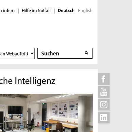
n intern
Hilfe im Notfall
English
|
|
Deutsch
Suche
Suche
he Intelligenz