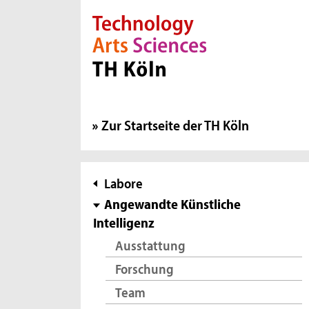
Direkt zur Hauptnavigation
Direkt zur Subnavigation
Direkt zum Inhalt
Direkt zum Fußbereich
Zur Startseite der TH Köln
Subnavigation
Labore
Angewandte Künstliche
Intelligenz
Ausstattung
Forschung
Team