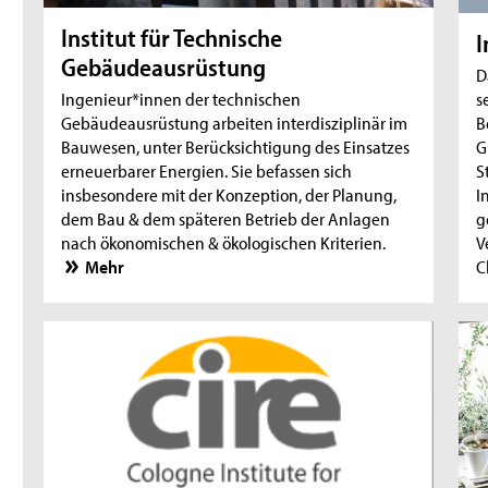
Institut für Technische
I
Gebäudeausrüstung
D
Ingenieur*innen der technischen
s
Gebäudeausrüstung arbeiten interdisziplinär im
B
Bauwesen, unter Berücksichtigung des Einsatzes
G
erneuerbarer Energien. Sie befassen sich
S
insbesondere mit der Konzeption, der Planung,
I
dem Bau & dem späteren Betrieb der Anlagen
g
nach ökonomischen & ökologischen Kriterien.
V
Mehr
C