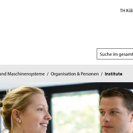
TH Köl
Suchbereich
wählen
 und Maschinensysteme
/
Organisation & Personen
/
Institute