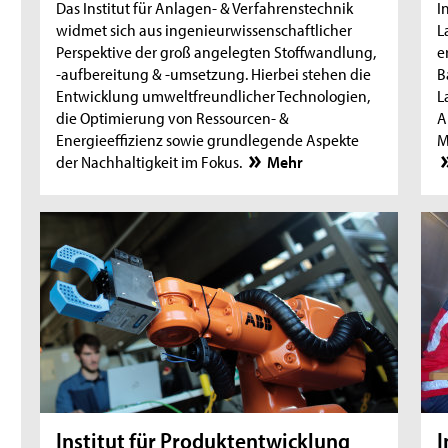
Das Institut für Anlagen- & Verfahrenstechnik
I
widmet sich aus ingenieurwissenschaftlicher
L
Perspektive der groß angelegten Stoffwandlung,
e
-aufbereitung & -umsetzung. Hierbei stehen die
B
Entwicklung umweltfreundlicher Technologien,
L
die Optimierung von Ressourcen- &
A
Energieeffizienz sowie grundlegende Aspekte
M
der Nachhaltigkeit im Fokus.
Mehr
Institut für Produktentwicklung
I