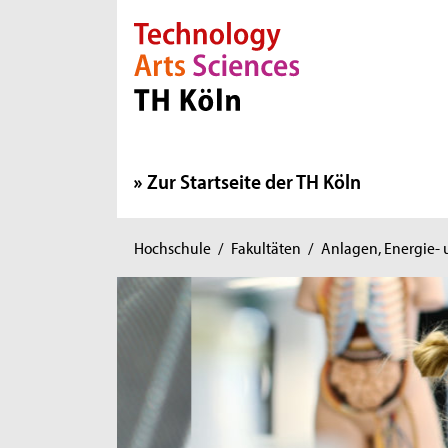
Direkt zur Hauptnavigation
Direkt zur Subnavigation
Direkt zum Inhalt
Direkt zum Fußbereich
Zur Startseite der TH Köln
Sie
Hochschule
/
Fakultäten
/
Anlagen, Energie-
sind
hier: