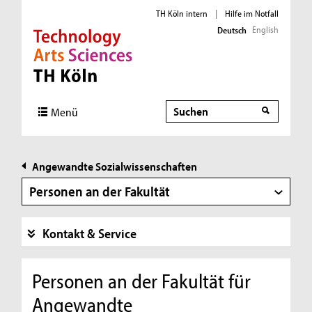
TH Köln intern
|
Hilfe im Notfall
English
Deutsch
Direkt zur Hauptnavigation
Direkt zur Subnavigation
Direkt zum Inhalt
Direkt zum Fußbereich
Suche
Suche
Menü
Angewandte Sozialwissenschaften
Personen an der Fakultät
Kontakt & Service
Personen an der Fakultät für
Angewandte