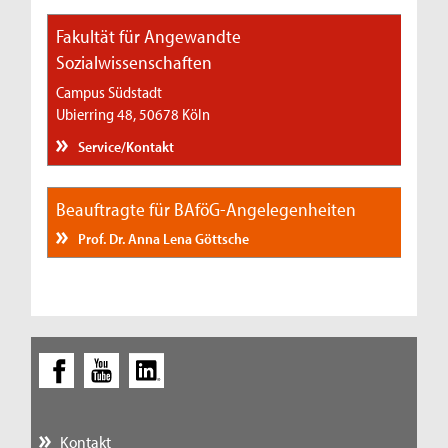
Fakultät für Angewandte
Sozialwissenschaften
Campus Südstadt
Ubierring 48, 50678 Köln
Service/Kontakt
Beauftragte für BAföG-Angelegenheiten
Prof. Dr. Anna Lena Göttsche
Kontakt