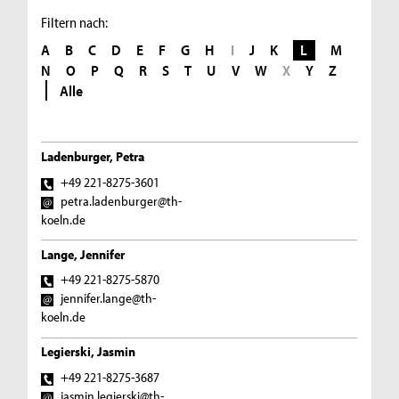
Filtern nach:
A
B
C
D
E
F
G
H
I
J
K
L
M
N
O
P
Q
R
S
T
U
V
W
X
Y
Z
Alle
Ladenburger, Petra
+49 221-8275-3601
petra.ladenburger@th-
koeln.de
Lange, Jennifer
+49 221-8275-5870
jennifer.lange@th-
koeln.de
Legierski, Jasmin
+49 221-8275-3687
jasmin.legierski@th-