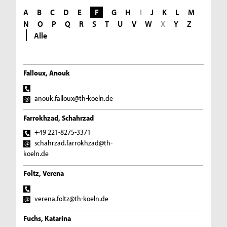
A
B
C
D
E
F
G
H
I
J
K
L
M
N
O
P
Q
R
S
T
U
V
W
X
Y
Z
Alle
Falloux, Anouk
anouk.falloux@th-koeln.de
Farrokhzad, Schahrzad
+49 221-8275-3371
schahrzad.farrokhzad@th-
koeln.de
Foltz, Verena
verena.foltz@th-koeln.de
Fuchs, Katarina