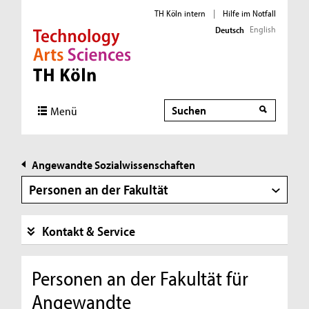
TH Köln intern
|
Hilfe im Notfall
English
Deutsch
Direkt zur Hauptnavigation
Direkt zur Subnavigation
Direkt zum Inhalt
Direkt zum Fußbereich
Suche
Suche
Menü
Angewandte Sozialwissenschaften
Personen an der Fakultät
Kontakt & Service
Personen an der Fakultät für
Angewandte