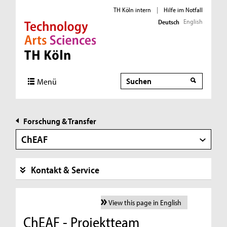
TH Köln intern
|
Hilfe im Notfall
English
Deutsch
Direkt zur Hauptnavigation
Direkt zur Subnavigation
Direkt zum Inhalt
Direkt zum Fußbereich
Suche
Suche
Menü
Forschung & Transfer
ChEAF
Kontakt & Service
View this page in English
ChEAF - Projektteam