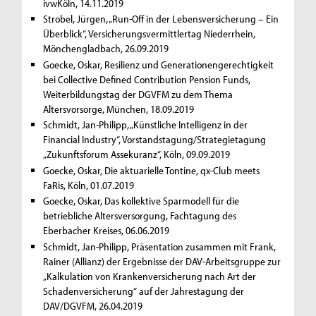
ivwKöln, 14.11.2019
Strobel, Jürgen, „Run-Off in der Lebensversicherung – Ein
Überblick“, Versicherungsvermittlertag Niederrhein,
Mönchengladbach, 26.09.2019
Goecke, Oskar, Resilienz und Generationengerechtigkeit
bei Collective Defined Contribution Pension Funds,
Weiterbildungstag der DGVFM zu dem Thema
Altersvorsorge, München, 18.09.2019
Schmidt, Jan-Philipp, „Künstliche Intelligenz in der
Financial Industry“, Vorstandstagung/Strategietagung
„Zukunftsforum Assekuranz“, Köln, 09.09.2019
Goecke, Oskar, Die aktuarielle Tontine, qx-Club meets
FaRis, Köln, 01.07.2019
Goecke, Oskar, Das kollektive Sparmodell für die
betriebliche Altersversorgung, Fachtagung des
Eberbacher Kreises, 06.06.2019
Schmidt, Jan-Philipp, Präsentation zusammen mit Frank,
Rainer (Allianz) der Ergebnisse der DAV-Arbeitsgruppe zur
„Kalkulation von Krankenversicherung nach Art der
Schadenversicherung“ auf der Jahrestagung der
DAV/DGVFM, 26.04.2019