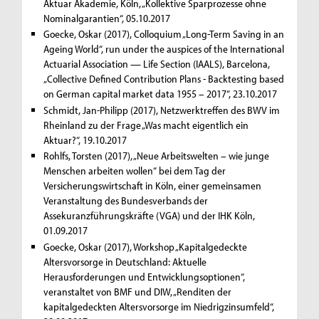
Aktuar Akademie, Köln, „Kollektive Sparprozesse ohne
Nominalgarantien“, 05.10.2017
Goecke, Oskar (2017), Colloquium „Long-Term Saving in an
Ageing World“, run under the auspices of the International
Actuarial Association — Life Section (IAALS), Barcelona,
„Collective Defined Contribution Plans - Backtesting based
on German capital market data 1955 – 2017“, 23.10.2017
Schmidt, Jan-Philipp (2017), Netzwerktreffen des BWV im
Rheinland zu der Frage „Was macht eigentlich ein
Aktuar?“, 19.10.2017
Rohlfs, Torsten (2017), „Neue Arbeitswelten – wie junge
Menschen arbeiten wollen“ bei dem Tag der
Versicherungswirtschaft in Köln, einer gemeinsamen
Veranstaltung des Bundesverbands der
Assekuranzführungskräfte (VGA) und der IHK Köln,
01.09.2017
Goecke, Oskar (2017), Workshop „Kapitalgedeckte
Altersvorsorge in Deutschland: Aktuelle
Herausforderungen und Entwicklungsoptionen“,
veranstaltet von BMF und DIW, „Renditen der
kapitalgedeckten Altersvorsorge im Niedrigzinsumfeld“,