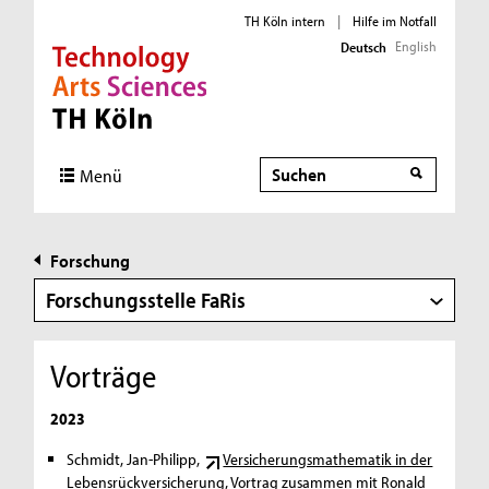
TH Köln intern
|
Hilfe im Notfall
English
Deutsch
Direkt zur Hauptnavigation
Direkt zur Subnavigation
Direkt zum Inhalt
Direkt zum Fußbereich
Suche
Suche
Menü
Forschung
Forschungsstelle FaRis
Vorträge
2023
Schmidt, Jan-Philipp,
Versicherungsmathematik in der
Lebensrückversicherung
, Vortrag zusammen mit Ronald