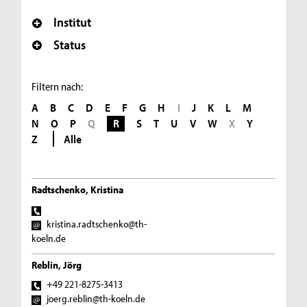
Institut
Status
Filtern nach:
A
B
C
D
E
F
G
H
I
J
K
L
M
N
O
P
Q
R
S
T
U
V
W
X
Y
Z
Alle
Radtschenko, Kristina
kristina.radtschenko@th-
koeln.de
Reblin, Jörg
+49 221-8275-3413
joerg.reblin@th-koeln.de