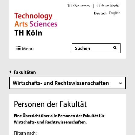
TH Köln intern
|
Hilfe im Notfall
English
Deutsch
Direkt zur Hauptnavigation
Direkt zur Subnavigation
Direkt zum Inhalt
Direkt zum Fußbereich
Suche
Suche
Menü
Fakultäten
Wirtschafts- und Rechtswissenschaften
Personen der Fakultät
Eine Übersicht über alle Personen der Fakultät für
Wirtschafts- und Rechtswissenschaften.
Filtern nach: