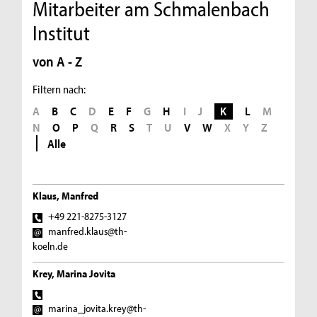
Mitarbeiter am Schmalenbach
Institut
von A - Z
Filtern nach:
A
B
C
D
E
F
G
H
I
J
K
L
M
N
O
P
Q
R
S
T
U
V
W
X
Y
Z
Alle
Klaus, Manfred
+49 221-8275-3127
manfred.klaus@th-
koeln.de
Krey, Marina Jovita
marina_jovita.krey@th-