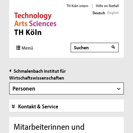
TH Köln intern
|
Hilfe im Notfall
English
Deutsch
Direkt zur Hauptnavigation
Direkt zur Subnavigation
Direkt zum Inhalt
Direkt zum Fußbereich
Suche
Suche
Menü
Schmalenbach Institut für
Wirtschaftswissenschaften
Personen
Kontakt & Service
Mitarbeiterinnen und