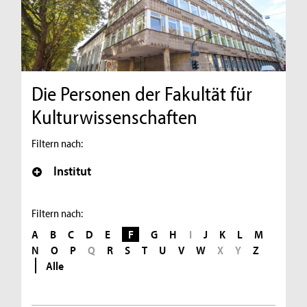
Die Personen der Fakultät für
Kulturwissenschaften
Filtern nach:
Institut
Filtern nach:
A
B
C
D
E
F
G
H
I
J
K
L
M
N
O
P
Q
R
S
T
U
V
W
X
Y
Z
Alle