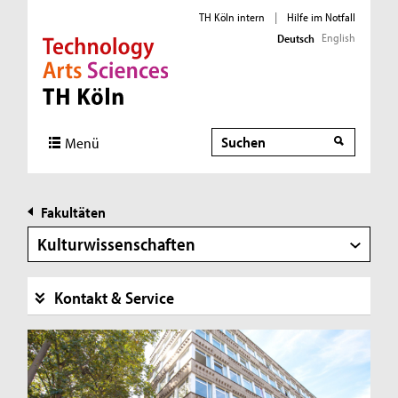
TH Köln intern
|
Hilfe im Notfall
English
Deutsch
Direkt zur Hauptnavigation
Direkt zur Subnavigation
Direkt zum Inhalt
Direkt zum Fußbereich
Suche
Suche
Menü
Fakultäten
Kulturwissenschaften
Kontakt & Service