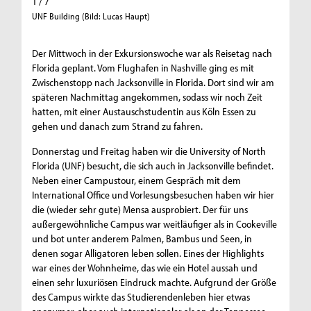
1 / 7
2 / 7
UNF Building (Bild: Lucas Haupt)
Campus T
Der Mittwoch in der Exkursionswoche war als Reisetag nach
Florida geplant. Vom Flughafen in Nashville ging es mit
Zwischenstopp nach Jacksonville in Florida. Dort sind wir am
späteren Nachmittag angekommen, sodass wir noch Zeit
hatten, mit einer Austauschstudentin aus Köln Essen zu
gehen und danach zum Strand zu fahren.
Donnerstag und Freitag haben wir die University of North
Florida (UNF) besucht, die sich auch in Jacksonville befindet.
Neben einer Campustour, einem Gespräch mit dem
International Office und Vorlesungsbesuchen haben wir hier
die (wieder sehr gute) Mensa ausprobiert. Der für uns
außergewöhnliche Campus war weitläufiger als in Cookeville
und bot unter anderem Palmen, Bambus und Seen, in
denen sogar Alligatoren leben sollen. Eines der Highlights
war eines der Wohnheime, das wie ein Hotel aussah und
einen sehr luxuriösen Eindruck machte. Aufgrund der Größe
des Campus wirkte das Studierendenleben hier etwas