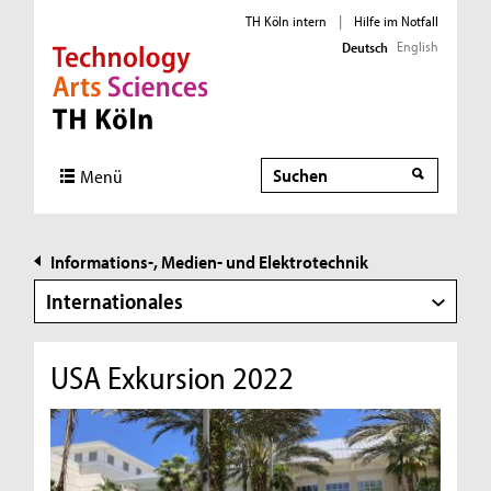
TH Köln intern
|
Hilfe im Notfall
English
Deutsch
Direkt zur Hauptnavigation
Direkt zur Subnavigation
Direkt zum Inhalt
Direkt zum Fußbereich
Suche
Suche
Menü
Informations-, Medien- und Elektrotechnik
Internationales
USA Exkursion 2022