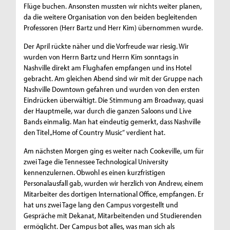
Flüge buchen. Ansonsten mussten wir nichts weiter planen,
da die weitere Organisation von den beiden begleitenden
Professoren (Herr Bartz und Herr Kim) übernommen wurde.
Der April rückte näher und die Vorfreude war riesig. Wir
wurden von Herrn Bartz und Herrn Kim sonntags in
Nashville direkt am Flughafen empfangen und ins Hotel
gebracht. Am gleichen Abend sind wir mit der Gruppe nach
Nashville Downtown gefahren und wurden von den ersten
Eindrücken überwältigt. Die Stimmung am Broadway, quasi
der Hauptmeile, war durch die ganzen Saloons und Live
Bands einmalig. Man hat eindeutig gemerkt, dass Nashville
den Titel „Home of Country Music“ verdient hat.
Am nächsten Morgen ging es weiter nach Cookeville, um für
zwei Tage die Tennessee Technological University
kennenzulernen. Obwohl es einen kurzfristigen
Personalausfall gab, wurden wir herzlich von Andrew, einem
Mitarbeiter des dortigen International Office, empfangen. Er
hat uns zwei Tage lang den Campus vorgestellt und
Gespräche mit Dekanat, Mitarbeitenden und Studierenden
ermöglicht. Der Campus bot alles, was man sich als