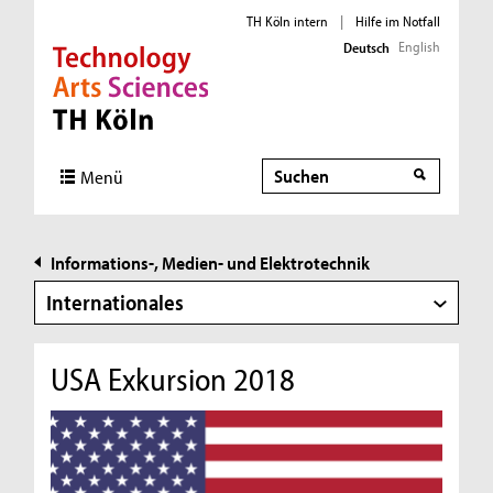
TH Köln intern
|
Hilfe im Notfall
English
Deutsch
Direkt zur Hauptnavigation
Direkt zur Subnavigation
Direkt zum Inhalt
Direkt zum Fußbereich
Suche
Suche
Menü
Informations-, Medien- und Elektrotechnik
Internationales
USA Exkursion 2018