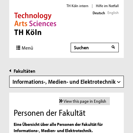
TH Köln intern
|
Hilfe im Notfall
English
Deutsch
Direkt zur Hauptnavigation
Direkt zur Subnavigation
Direkt zum Inhalt
Direkt zum Fußbereich
Suche
Suche
Menü
Fakultäten
Informations-, Medien- und Elektrotechnik
View this page in English
Personen der Fakultät
Eine Übersicht über alle Personen der Fakultät für
Informations-, Medien- und Elektrotechnik.