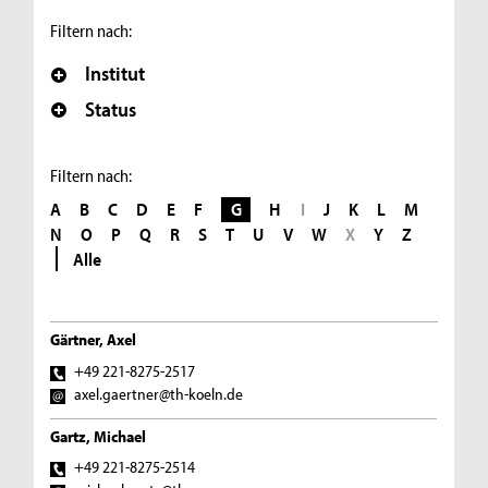
Filtern nach:
Institut
Status
Filtern nach:
A
B
C
D
E
F
G
H
I
J
K
L
M
N
O
P
Q
R
S
T
U
V
W
X
Y
Z
Alle
Gärtner, Axel
+49 221-8275-2517
axel.gaertner@th-koeln.de
Gartz, Michael
+49 221-8275-2514