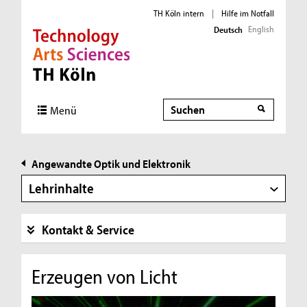
TH Köln intern
|
Hilfe im Notfall
English
Deutsch
Direkt zur Hauptnavigation
Direkt zur Subnavigation
Direkt zum Inhalt
Direkt zum Fußbereich
Suche
Suche
Menü
Angewandte Optik und Elektronik
Lehrinhalte
Kontakt & Service
Erzeugen von Licht