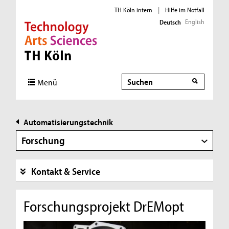
TH Köln intern
|
Hilfe im Notfall
English
Deutsch
Direkt zur Hauptnavigation
Direkt zur Subnavigation
Direkt zum Inhalt
Direkt zum Fußbereich
Suche
Suche
Menü
Automatisierungstechnik
Forschung
Kontakt & Service
Forschungsprojekt DrEMopt