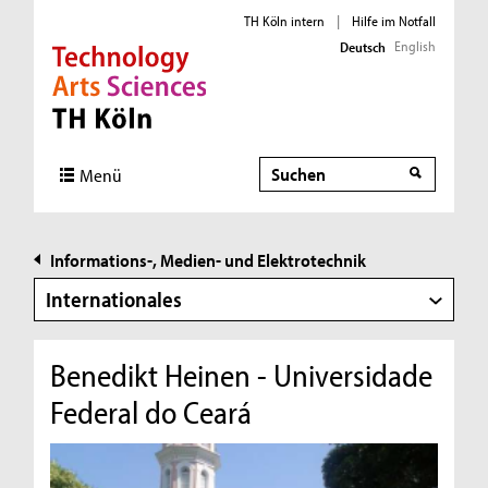
TH Köln intern
|
Hilfe im Notfall
English
Deutsch
Direkt zur Hauptnavigation
Direkt zur Subnavigation
Direkt zum Inhalt
Direkt zum Fußbereich
Suche
Suche
Menü
Informations-, Medien- und Elektrotechnik
Internationales
Benedikt Heinen - Universidade
Federal do Ceará