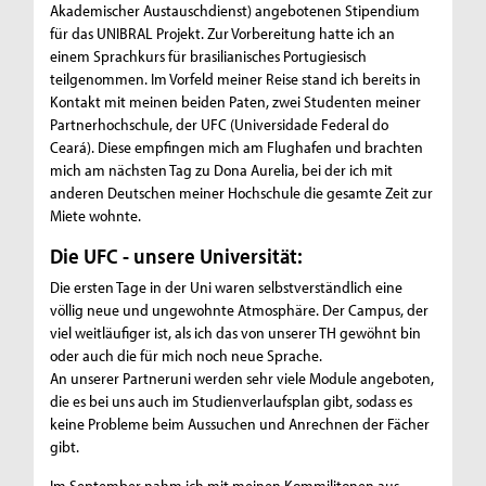
Akademischer Austauschdienst) angebotenen Stipendium
für das UNIBRAL Projekt. Zur Vorbereitung hatte ich an
einem Sprachkurs für brasilianisches Portugiesisch
teilgenommen. Im Vorfeld meiner Reise stand ich bereits in
Kontakt mit meinen beiden Paten, zwei Studenten meiner
Partnerhochschule, der UFC (Universidade Federal do
Ceará). Diese empfingen mich am Flughafen und brachten
mich am nächsten Tag zu Dona Aurelia, bei der ich mit
anderen Deutschen meiner Hochschule die gesamte Zeit zur
Miete wohnte.
Die UFC - unsere Universität:
Die ersten Tage in der Uni waren selbstverständlich eine
völlig neue und ungewohnte Atmosphäre. Der Campus, der
viel weitläufiger ist, als ich das von unserer TH gewöhnt bin
oder auch die für mich noch neue Sprache.
An unserer Partneruni werden sehr viele Module angeboten,
die es bei uns auch im Studienverlaufsplan gibt, sodass es
keine Probleme beim Aussuchen und Anrechnen der Fächer
gibt.
Im September nahm ich mit meinen Kommilitonen aus