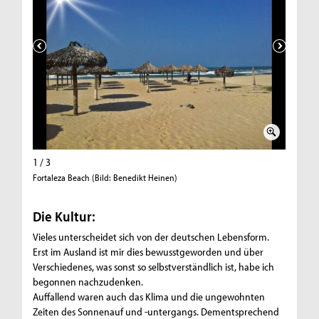
1 / 3
2 / 3
Fortaleza Beach (Bild: Benedikt Heinen)
Uni Haup
Die Kultur:
Vieles unterscheidet sich von der deutschen Lebensform.
Erst im Ausland ist mir dies bewusstgeworden
und über
Verschiedenes, was sonst so selbstverständlich ist, habe ich
begonnen nachzudenken.
Auffallend waren auch das Klima und die ungewohnten
Zeiten des Sonnenauf und -untergangs. Dementsprechend