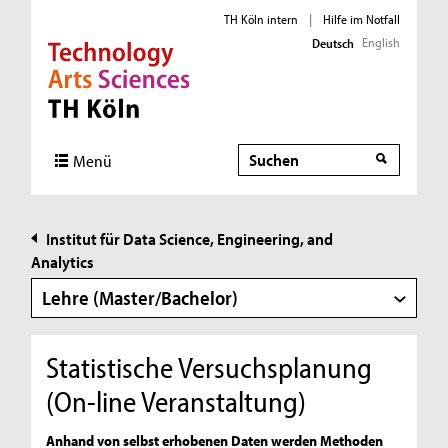
TH Köln intern
|
Hilfe im Notfall
English
Deutsch
Direkt zur Hauptnavigation
Direkt zur Subnavigation
Direkt zum Inhalt
Direkt zum Fußbereich
Suche
Suche
Menü
Institut für Data Science, Engineering, and
Analytics
Lehre (Master/Bachelor)
Statistische Versuchsplanung
(On-line Veranstaltung)
Anhand von selbst erhobenen Daten werden Methoden