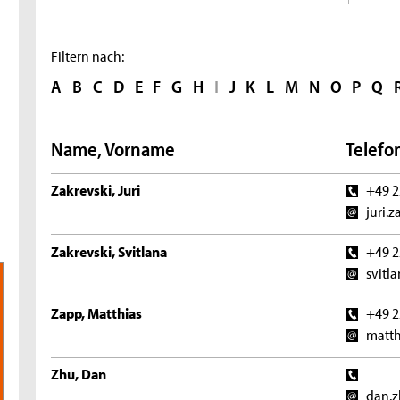
Filtern nach:
A
B
C
D
E
F
G
H
I
J
K
L
M
N
O
P
Q
Name, Vorname
Telefon
Zakrevski, Juri
+49 2
juri.
Zakrevski, Svitlana
+49 2
svitl
Zapp, Matthias
+49 2
matth
Zhu, Dan
dan.z