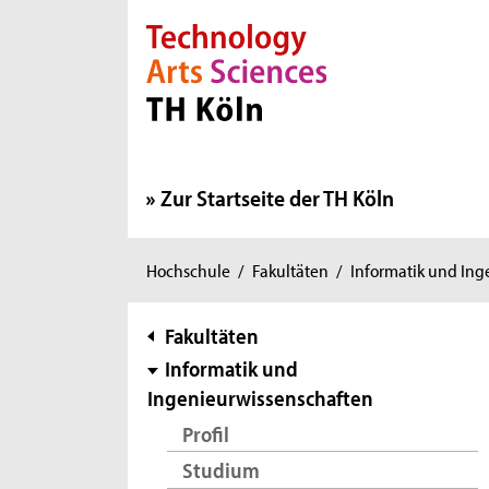
Direkt zur Hauptnavigation
Direkt zur Subnavigation
Direkt zum Inhalt
Direkt zum Fußbereich
Zur Startseite der TH Köln
Sie
Hochschule
/
Fakultäten
/
Informatik und In
sind
hier:
Subnavigation
Fakultäten
Informatik und
Ingenieurwissenschaften
Profil
Studium