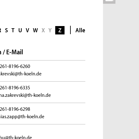
R
S
T
U
V
W
X
Y
Z
Alle
 / E-Mail
261-8196-6260
zakrevski@th-koeln.de
261-8196-6335
ana.zakrevski@th-koeln.de
261-8196-6298
ias.zapp@th-koeln.de
hu@th-koeln.de