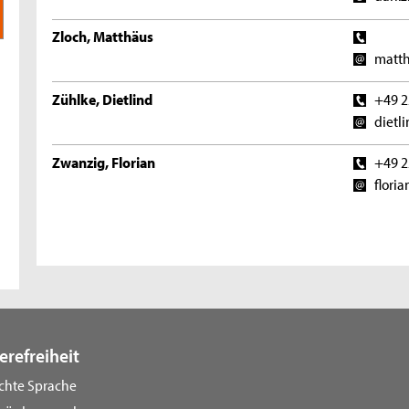
Zloch, Matthäus
matth
Zühlke, Dietlind
+49 2
dietl
Zwanzig, Florian
+49 2
flori
erefreiheit
ichte Sprache