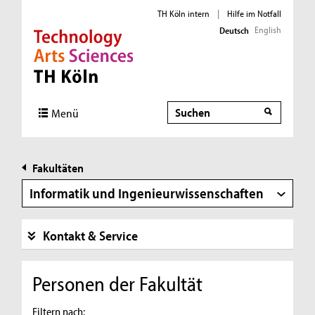
TH Köln intern
|
Hilfe im Notfall
English
Deutsch
Direkt zur Hauptnavigation
Direkt zur Subnavigation
Direkt zum Inhalt
Direkt zum Fußbereich
Suche
Suche
Menü
Fakultäten
Informatik und Ingenieurwissenschaften
Kontakt & Service
Personen der Fakultät
Filtern nach: