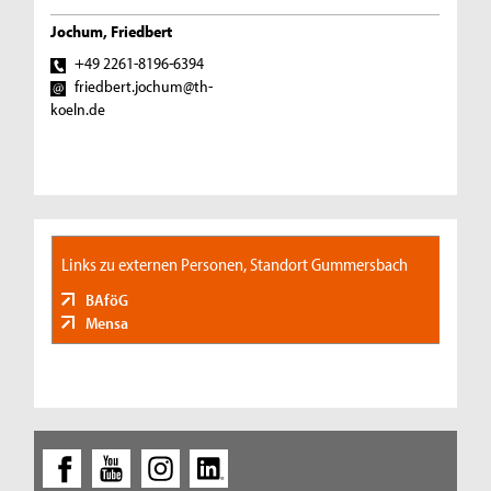
Jochum, Friedbert
+49 2261-8196-6394
friedbert.jochum@th-
koeln.de
Links zu externen Personen, Standort Gummersbach
BAföG
Mensa