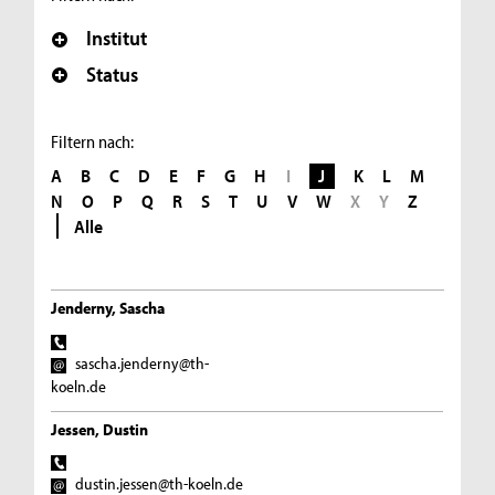
Institut
Status
Filtern nach:
A
B
C
D
E
F
G
H
I
J
K
L
M
N
O
P
Q
R
S
T
U
V
W
X
Y
Z
Alle
Jenderny, Sascha
sascha.jenderny@th-
koeln.de
Jessen, Dustin
dustin.jessen@th-koeln.de