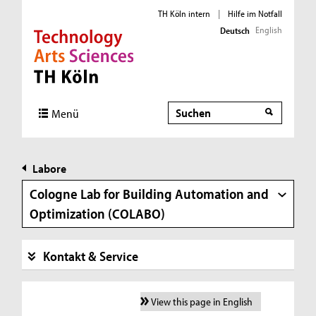
TH Köln intern
|
Hilfe im Notfall
English
Deutsch
Direkt zur Hauptnavigation
Direkt zur Subnavigation
Direkt zum Inhalt
Direkt zum Fußbereich
Suche
Suche
Menü
Labore
Cologne Lab for Building Automation and
Optimization (COLABO)
Kontakt & Service
View this page in English