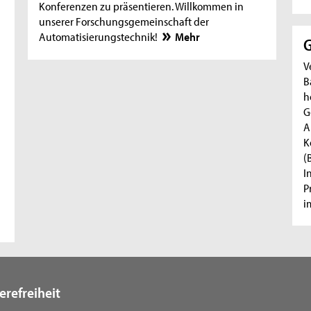
Konferenzen zu präsentieren. Willkommen in
unserer Forschungsgemeinschaft der
Automatisierungstechnik!
Mehr
G
V
B
h
G
A
K
(
I
P
i
erefreiheit