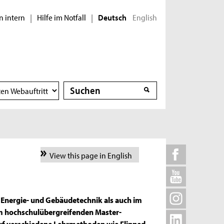
n intern
Hilfe im Notfall
English
|
|
Deutsch
Suche
Suche
View this page in English
Energie- und Gebäudetechnik als auch im
im hochschulübergreifenden Master-
uf verschiedene Lehrmethoden wie Flipped-