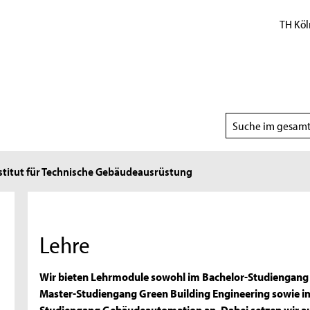
TH Köl
Suchbereich
wählen
stitut für Technische Gebäudeausrüstung
Lehre
Wir bieten Lehrmodule sowohl im Bachelor-Studiengang 
Master-Studiengang Green Building Engineering sowie 
Studiengang Gebäudeautomation an. Dabei setzen wir a