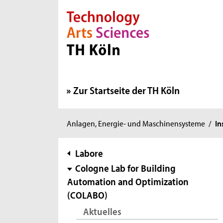
Direkt zur Hauptnavigation
Direkt zur Subnavigation
Direkt zum Inhalt
Direkt zum Fußbereich
Zur Startseite der TH Köln
Sie
Anlagen, Energie- und Maschinensysteme
/
In
sind
hier:
Subnavigation
Labore
Cologne Lab for Building
Automation and Optimization
(COLABO)
Aktuelles