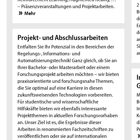
2
– Präsenzveranstaltungen und Projektarbeiten.
B
Mehr
d
E
d
Projekt- und Abschlussarbeiten
a
S
Entfalten Sie Ihr Potenzial in den Bereichen der
a
Regelungs-, Informations- und
Automatisierungstechnik! Ganz gleich, ob Sie an
Ihrer Bachelor- oder Masterarbeit oder einem
Forschungsprojekt arbeiten möchten – wir bieten
I
praxisorientierte und forschungsnahe Themen,
die Sie optimal auf eine Karriere in diesen
zukunftsweisenden Technologien vorbereiten.
M
Für studentische und wissenschaftliche
B
Hilfskräfte bieten wir ebenfalls interessante
I
Projektthemen in aktuellen Forschungsvorhaben
K
an. Unser Ziel ist es, die Ergebnisse dieser
d
Arbeiten in renommierten Fachzeitschriften zu
P
veröffentlichen oder sie auf internationalen