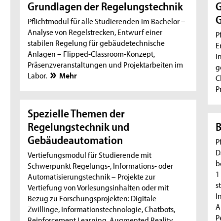
Grundlagen der Regelungstechnik
G
Pflichtmodul für alle Studierenden im Bachelor –
Analyse von Regelstrecken, Entwurf einer
P
stabilen Regelung für gebäudetechnische
E
Anlagen – Flipped-Classroom-Konzept,
I
Präsenzveranstaltungen und Projektarbeiten im
g
Labor.
Mehr
C
P
Spezielle Themen der
Regelungstechnik und
B
Gebäudeautomation
P
D
Vertiefungsmodul für Studierende mit
b
Schwerpunkt Regelungs-, Informations- oder
1
Automatisierungstechnik – Projekte zur
s
Vertiefung von Vorlesungsinhalten oder mit
I
Bezug zu Forschungsprojekten: Digitale
A
Zwillinge, Informationstechnologie, Chatbots,
P
Reinforcement Learning, Augmented Reality, …