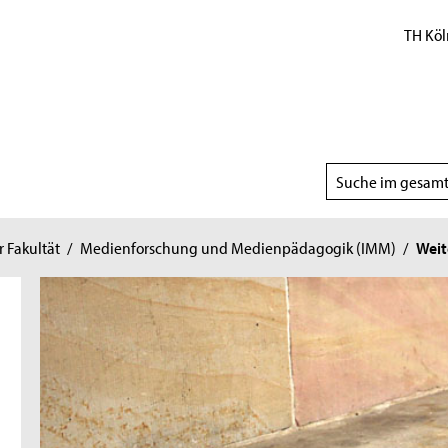
TH Köl
Suchbereich
wählen
r Fakultät
/
Medienforschung und Medienpädagogik (IMM)
/
Weit