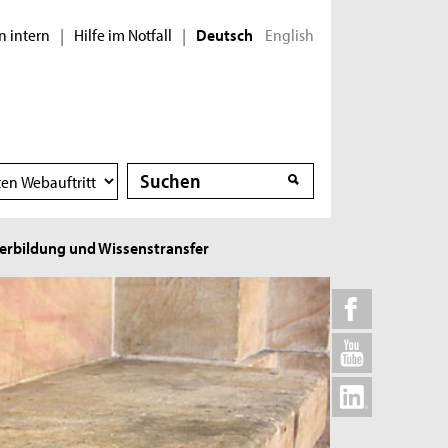
n intern
Hilfe im Notfall
English
|
|
Deutsch
Suche
Suche
erbildung und Wissenstransfer