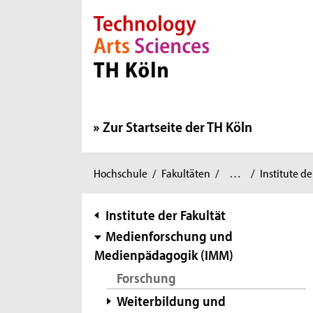
Direkt zur Hauptnavigation
Direkt zur Subnavigation
Direkt zum Inhalt
Direkt zum Fußbereich
Zur Startseite der TH Köln
Angewandte
Sie
Hochschule
/
Fakultäten
/
…
/
Institute de
Sozialwissenschaften
/
sind
hier:
Subnavigation
Institute der Fakultät
Medienforschung und
Medienpädagogik (IMM)
Forschung
Weiterbildung und