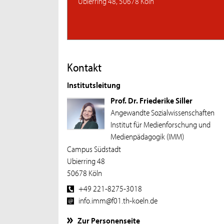
Ubierring 48, 50678 Köln
Kontakt
Institutsleitung
Prof. Dr. Friederike Siller
Angewandte Sozialwissenschaften
Institut für Medienforschung und
Medienpädagogik (IMM)
Campus Südstadt
Ubierring 48
50678 Köln
+49 221-8275-3018
info.imm@f01.th-koeln.de
Zur Personenseite