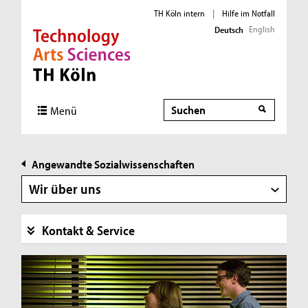
TH Köln intern
|
Hilfe im Notfall
English
Deutsch
Direkt zur Hauptnavigation
Direkt zur Subnavigation
Direkt zum Inhalt
Direkt zum Fußbereich
Suche
Suche
Menü
Angewandte Sozialwissenschaften
Wir über uns
Kontakt & Service