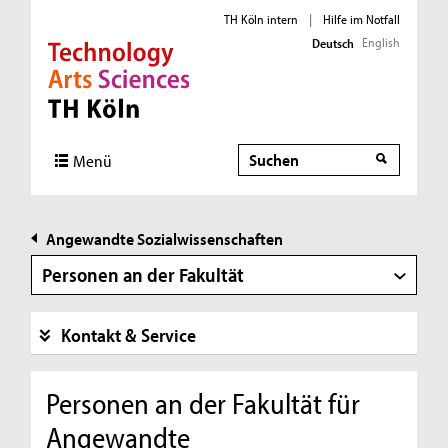
TH Köln intern
|
Hilfe im Notfall
English
Deutsch
Direkt zur Hauptnavigation
Direkt zur Subnavigation
Direkt zum Inhalt
Direkt zum Fußbereich
Suche
Suche
Menü
Angewandte Sozialwissenschaften
Personen an der Fakultät
Kontakt & Service
Personen an der Fakultät für
Angewandte