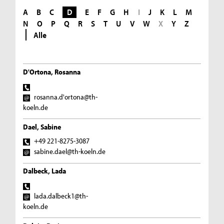
A
B
C
D
E
F
G
H
I
J
K
L
M
N
O
P
Q
R
S
T
U
V
W
X
Y
Z
Alle
D'Ortona, Rosanna
rosanna.d'ortona@th-
koeln.de
Dael, Sabine
+49 221-8275-3087
sabine.dael@th-koeln.de
Dalbeck, Lada
lada.dalbeck1@th-
koeln.de