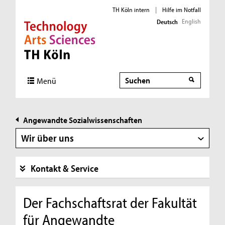
TH Köln intern
|
Hilfe im Notfall
English
Deutsch
Direkt zur Hauptnavigation
Direkt zur Subnavigation
Direkt zum Inhalt
Direkt zum Fußbereich
Suche
Suche
Menü
Angewandte Sozialwissenschaften
Wir über uns
Kontakt & Service
Der Fachschaftsrat der Fakultät
für Angewandte