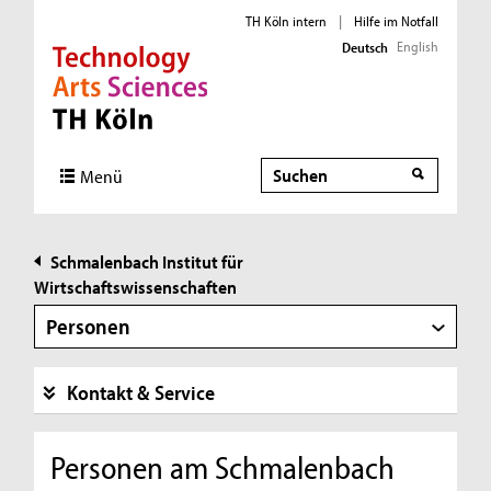
TH Köln intern
|
Hilfe im Notfall
English
Deutsch
Direkt zur Hauptnavigation
Direkt zur Subnavigation
Direkt zum Inhalt
Direkt zum Fußbereich
Suche
Suche
Menü
Schmalenbach Institut für
Wirtschaftswissenschaften
Personen
Kontakt & Service
Personen am Schmalenbach