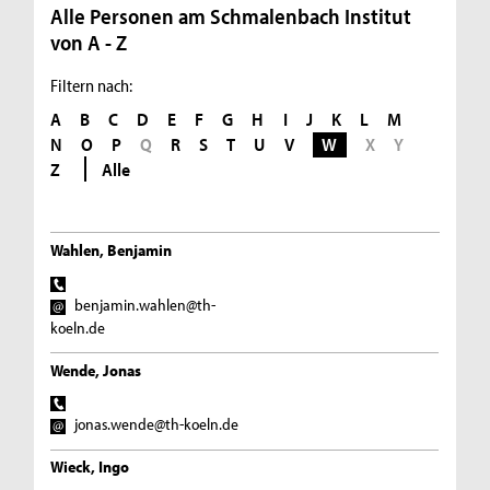
Alle Personen am Schmalenbach Institut
von A - Z
Filtern nach:
A
B
C
D
E
F
G
H
I
J
K
L
M
N
O
P
Q
R
S
T
U
V
W
X
Y
Z
Alle
Wahlen, Benjamin
benjamin.wahlen@th-
koeln.de
Wende, Jonas
jonas.wende@th-koeln.de
Wieck, Ingo